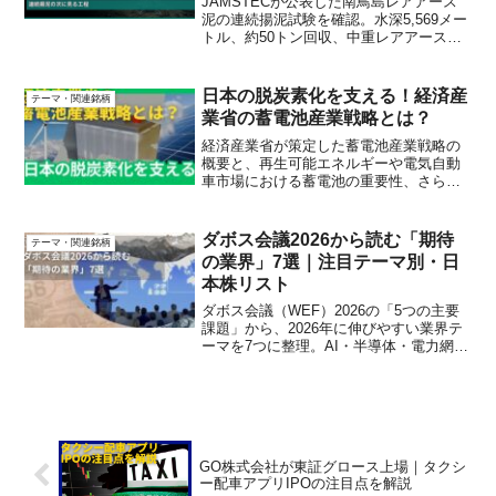
JAMSTECが公表した南鳥島レアアース
泥の連続揚泥試験を確認。水深5,569メー
トル、約50トン回収、中重レアアース約
54％という結果と、2027年に予定される
脱水・輸送・分離・精製・製錬の試験で
見るべき点を整理します。
日本の脱炭素化を支える！経済産
テーマ・関連銘柄
業省の蓄電池産業戦略とは？
経済産業省が策定した蓄電池産業戦略の
概要と、再生可能エネルギーや電気自動
車市場における蓄電池の重要性、さらに
日本の技術開発と世界市場との競争につ
いて詳しく解説します。
ダボス会議2026から読む「期待
テーマ・関連銘柄
の業界」7選｜注目テーマ別・日
本株リスト
ダボス会議（WEF）2026の「5つの主要
課題」から、2026年に伸びやすい業界テ
ーマを7つに整理。AI・半導体・電力網・
ロボット・サイバーなどの視点で、関連
する注目日本株（例）とチェックポイン
トを初心者向けに解説します。
GO株式会社が東証グロース上場｜タクシ
ー配車アプリIPOの注目点を解説