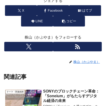
シェアする
X
Facebook
はてブ
LINE
コピー
株山（かぶやま）をフォローする
株山（かぶやま）
関連記事
SONYのブロックチェーン革命：
テーマ・関連銘柄
「Soneium」がもたらすデジタ
ル経済の未来