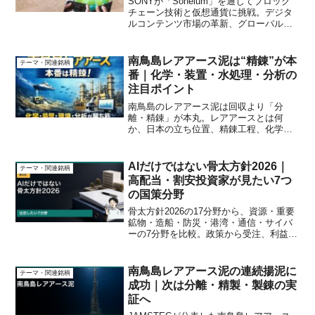
SONYが「Soneium」を通じてブロック
チェーン技術と仮想通貨に挑戦。デジタ
ルコンテンツ市場の革新、グローバルエ
ンターテインメント経済圏の拡大、ユー
ザーエクスペリエンスの向上、新たなビ
ジネスモデルの創出を探る。
南鳥島レアアース泥は“精錬”が本
テーマ・関連銘柄
番｜化学・装置・水処理・分析の
注目ポイント
南鳥島のレアアース泥は回収より「分
離・精錬」が本丸。レアアースとは何
か、日本の立ち位置、精錬工程、化学・
装置・環境・分析の関連企業と成長シナ
リオを投資目線で整理。
AIだけではない骨太方針2026｜
テーマ・関連銘柄
高配当・割安投資家が見たい7つ
の国策分野
骨太方針2026の17分野から、資源・重要
鉱物・造船・防災・港湾・通信・サイバ
ーの7分野を比較。政策から受注、利益、
配当までを高配当・割安投資の視点で確
認します。株価上昇順位ではなく、継続
観察のしやすさで整理します。
南鳥島レアアース泥の連続揚泥に
テーマ・関連銘柄
成功｜次は分離・精製・製錬の実
証へ