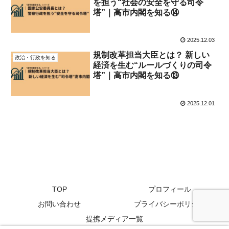
を担う“社会の安全を守る司令
塔”｜高市内閣を知る⑭
2025.12.03
規制改革担当大臣とは？ 新しい
政治・行政を知る
経済を生む“ルールづくりの司令
塔”｜高市内閣を知る⑬
2025.12.01
TOP
プロフィール
お問い合わせ
プライバシーポリシー
提携メディア一覧