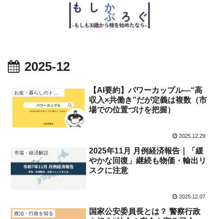
2025-12
【AI要約】パワーカップル—“高
お金・暮らしのトピック
収入×共働き”だが定義は複数（市
場での位置づけを把握）
2025.12.29
2025年11月 月例経済報告｜「緩
市場・経済解説
やかな回復」継続も物価・輸出リ
スクに注意
2025.12.07
国家公安委員長とは？ 警察行政
政治・行政を知る