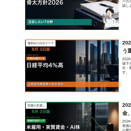
ーの
認し
2
週初めの注目テーマ
う
20
値下
社・
す。
2
翌週の見通し
金
20
表後
か整