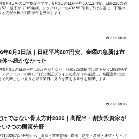
26年8月4日朝の日本株記事です。8月3日の日経平均607.12円安、日経225の値
り52・値下がり169銘柄、テクノロジーの492.58円押し下げを基に、下落の
りと高配当株の判断条件を整理します。
2026.08.04
026年8月3日版｜日経平均607円安、金曜の急騰は市
全体へ続かなかった
26年8月3日の日経平均は607円安となり、構成225銘柄では値下がり169銘柄で
。テクノロジーの押し下げと東証プライムの広がりを確認し、高配当株は指
けで判断しない見方と翌営業日に見方を変える条件を整理します。
2026.08.03
Iだけではない骨太方針2026｜高配当・割安投資家が
たい7つの国策分野
方針2026の17分野から、資源・重要鉱物・造船・防災・港湾・通信・サイバ