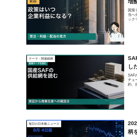
増
国策
当へ
ック
S
テーマ・関連銘柄
し
SA
チェ
約、
20
毎日の日本株ニュース
柄