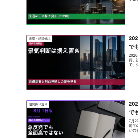
2
市場・経済解説
で
20
費、
で、
20
週間振り返り
で
7月
前半
いの