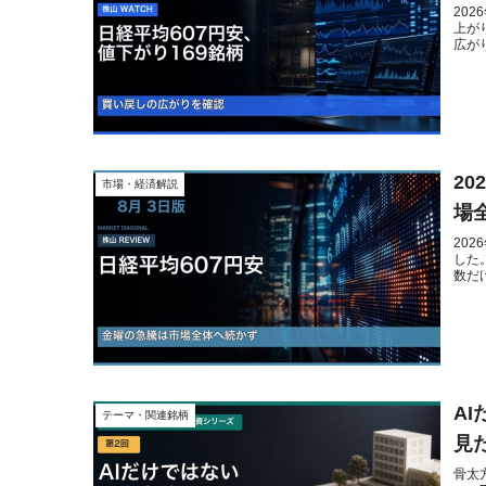
20
上が
広が
2
市場・経済解説
場
20
した
数だ
A
テーマ・関連銘柄
見
骨太