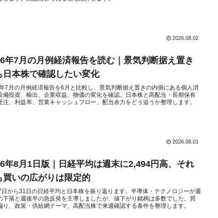
2026.08.02
026年7月の月例経済報告を読む｜景気判断据え置き
も日本株で確認したい変化
26年7月の月例経済報告を6月と比較し、景気判断据え置きの内側にある個人消
設備投資、輸出、企業収益、物価の変化を確認。日本株と高配当・長期保有
受注、利益率、営業キャッシュフロー、配当余力をどう追うか整理します。
2026.08.01
26年8月1日版｜日経平均は週末に2,494円高、それ
も買いの広がりは限定的
27日から31日の日経平均と日本株を振り返ります。半導体・テクノロジーが週
の下落と週後半の急反発を主導しましたが、値下がり銘柄は多数でした。買
偏り、政策・供給網テーマ、高配当株で来週確認する条件を整理します。