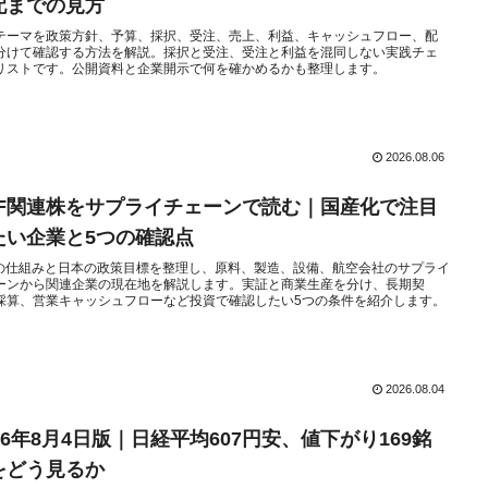
配までの見方
テーマを政策方針、予算、採択、受注、売上、利益、キャッシュフロー、配
分けて確認する方法を解説。採択と受注、受注と利益を混同しない実践チェ
リストです。公開資料と企業開示で何を確かめるかも整理します。
2026.08.06
AF関連株をサプライチェーンで読む｜国産化で注目
たい企業と5つの確認点
Fの仕組みと日本の政策目標を整理し、原料、製造、設備、航空会社のサプライ
ーンから関連企業の現在地を解説します。実証と商業生産を分け、長期契
採算、営業キャッシュフローなど投資で確認したい5つの条件を紹介します。
2026.08.04
26年8月4日版｜日経平均607円安、値下がり169銘
をどう見るか