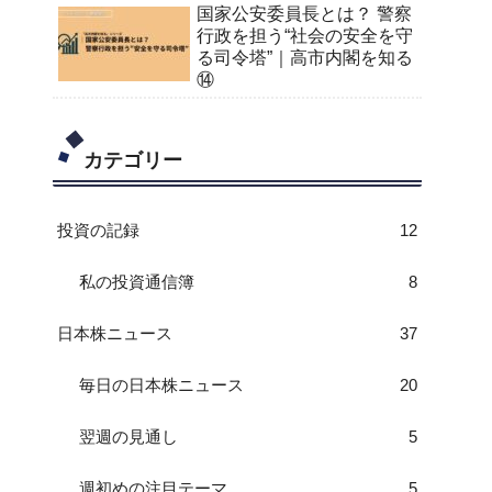
国家公安委員長とは？ 警察
行政を担う“社会の安全を守
る司令塔”｜高市内閣を知る
⑭
カテゴリー
投資の記録
12
私の投資通信簿
8
日本株ニュース
37
毎日の日本株ニュース
20
翌週の見通し
5
週初めの注目テーマ
5