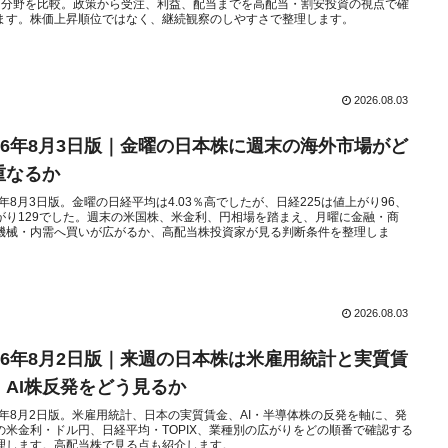
7分野を比較。政策から受注、利益、配当までを高配当・割安投資の視点で確
ます。株価上昇順位ではなく、継続観察のしやすさで整理します。
2026.08.03
026年8月3日版｜金曜の日本株に週末の海外市場がど
重なるか
26年8月3日版。金曜の日経平均は4.03％高でしたが、日経225は値上がり96、
がり129でした。週末の米国株、米金利、円相場を踏まえ、月曜に金融・商
機械・内需へ買いが広がるか、高配当株投資家が見る判断条件を整理しま
2026.08.03
026年8月2日版｜来週の日本株は米雇用統計と実質賃
、AI株反発をどう見るか
26年8月2日版。米雇用統計、日本の実質賃金、AI・半導体株の反発を軸に、発
の米金利・ドル円、日経平均・TOPIX、業種別の広がりをどの順番で確認する
理します。高配当株で見る点も紹介します。