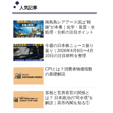
人気記事
南鳥島レアアース泥は“精
錬”が本番｜化学・装置・水
処理・分析の注目ポイント
今週の日本株ニュース振り
返り｜2026年4月6日〜4月
10日の注目材料を整理
CPIとは？消費者物価指数
の基礎解説
首相と官房長官の関係と
は？ 日本政治の“司令塔”を
解説｜高市内閣を知る①