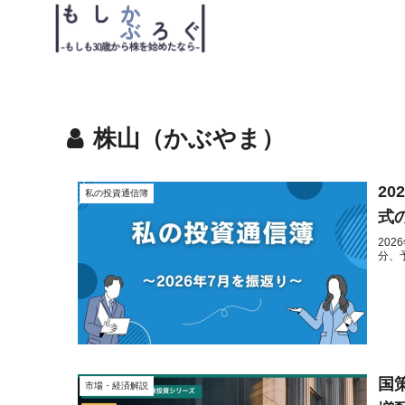
株山（かぶやま）
2
私の投資通信簿
式
20
分、
国
市場・経済解説