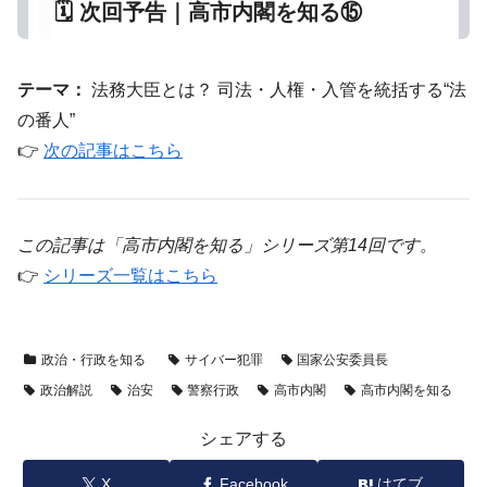
🗓️ 次回予告｜高市内閣を知る⑮
テーマ：
法務大臣とは？ 司法・人権・入管を統括する“法
の番人”
👉
次の記事はこちら
この記事は「高市内閣を知る」シリーズ第14回です。
👉
シリーズ一覧はこちら
政治・行政を知る
サイバー犯罪
国家公安委員長
政治解説
治安
警察行政
高市内閣
高市内閣を知る
シェアする
X
Facebook
はてブ