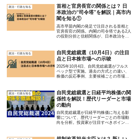
首相と官房長官の関係とは？ 日
政治・行政を知る
本政治の“司令塔”を解説｜高市内
閣を知る①
高市早苗内閣の発足で注目される首相と
官房長官の関係。内閣の司令塔である2人
の役割分担と信頼関係が、日本政治をど
う動かすのかを解説します。
自民党総裁選（10月4日）の注目
政治・行政を知る
点と日本株市場への示唆
2025年10月4日、自民党総裁選がフルス
ペック型で実施。過去の方式との違い、
株価の反応事例、主要候補ごとの市場シ
ナリオをわかりやすく解説します。
自民党総裁選と日経平均株価の関
政治・行政を知る
係性を解説！歴代リーダーと市場
の動向
自民党総裁選が日経平均株価に与える影
響について、歴代リーダーごとの市場動
向を分析。投資家が注目すべきポイント
や、次回総裁選の影響予測も解説しま
す。
規制改革担当大臣とは？ 新しい