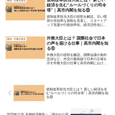
政治・行政を知る
経済を生む“ルールづくりの司令
塔”｜高市内閣を知る⑬
規制改革担当大臣の役割を解説。古い慣
習や非効率な規制を見直し、スタートア
ップ支援や行政効率化、経済活性化につ
なげるポジションについてわかりやすく
紹介します。
外務大臣とは？ 国際社会で日本
政治・行政を知る
の声を届ける仕事｜高市内閣を知
る⑥
外務大臣の役割を解説。国際会議や条約
交渉など、外交の最前線で日本の立場を
示す外務大臣の仕事と高市内閣における
注目点を紹介します。
規制改革担当大臣とは？ 新しい経済を生
む“ルールづくりの司令塔”｜高市内閣を知
る⑬
2025年11月 月例経済報告｜「緩やかな回