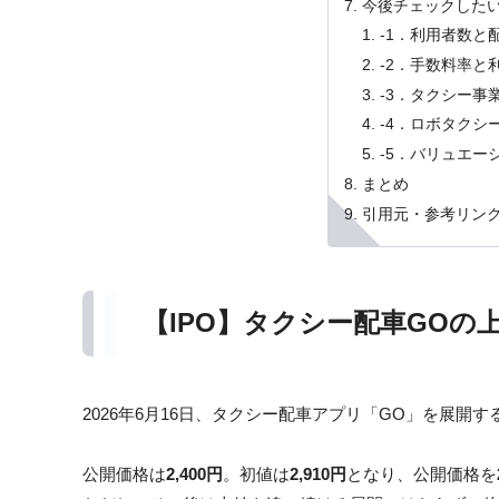
今後チェックした
-1．利用者数と
-2．手数料率と
-3．タクシー事
-4．ロボタクシ
-5．バリュエー
まとめ
引用元・参考リン
【IPO】タクシー配車GOの
2026年6月16日、タクシー配車アプリ「GO」を展開す
公開価格は
2,400円
。初値は
2,910円
となり、公開価格を