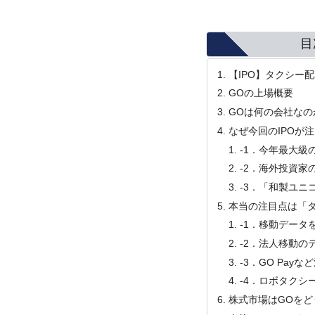
目
【IPO】タクシー
GOの上場概要
GOは何の会社なの
なぜ今回のIPOが
-1．今年最大級
-2．海外投資家
-3．「和製ユニ
本当の注目点は「
-1．移動データ
-2．法人移動の
-3．GO Pay
-4．ロボタクシ
株式市場はGOをど