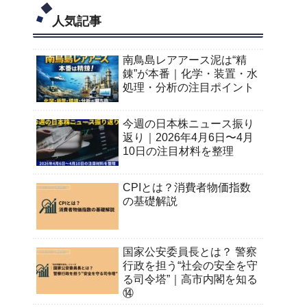
人気記事
南鳥島レアアース泥は“精
錬”が本番｜化学・装置・水
処理・分析の注目ポイント
今週の日本株ニュース振り
返り｜2026年4月6日〜4月
10日の注目材料を整理
CPIとは？消費者物価指数
の基礎解説
国家公安委員長とは？ 警察
行政を担う“社会の安全を守
る司令塔”｜高市内閣を知る
⑭