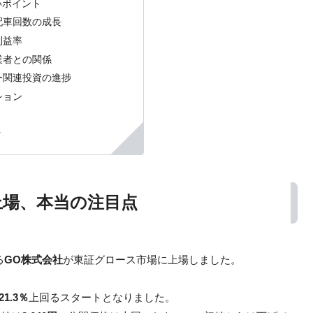
いポイント
配車回数の成長
利益率
業者との関係
ー関連投資の進捗
ション
ク
上場、本当の注目点
る
GO株式会社
が東証グロース市場に上場しました。
21.3％
上回るスタートとなりました。