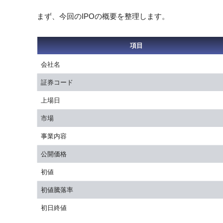
まず、今回のIPOの概要を整理します。
項目
会社名
証券コード
上場日
市場
事業内容
公開価格
初値
初値騰落率
初日終値