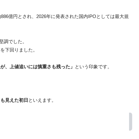
。
約886億円とされ、2026年に発表された国内IPOとしては最大規
は堅調でした。
値を下回りました。
たが、上値追いには慎重さも残った」
という印象です。
さも見えた初日
といえます。