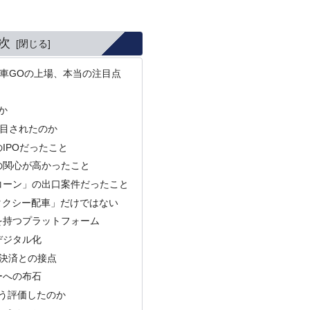
次
配車GOの上場、本当の注目点
か
注目されたのか
のIPOだったこと
の関心が高かったこと
コーン」の出口案件だったこと
タクシー配車」だけではない
を持つプラットフォーム
デジタル化
など決済との接点
ーへの布石
う評価したのか