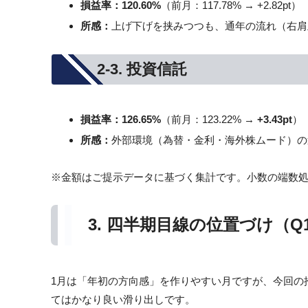
損益率：
120.60%
（前月：117.78% → +2.82pt）
所感：
上げ下げを挟みつつも、通年の流れ（右肩
2-3. 投資信託
損益率：
126.65%
（前月：123.22% →
+3.43pt
）
所感：
外部環境（為替・金利・海外株ムード）の
※金額はご提示データに基づく集計です。小数の端数
3. 四半期目線の位置づけ（
1月は「年初の方向感」を作りやすい月ですが、今回の
てはかなり良い滑り出しです。