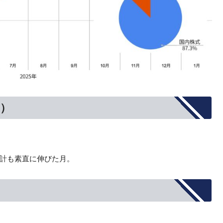
託）
計も素直に伸びた月。