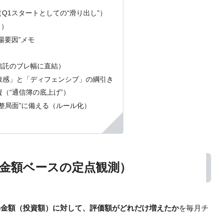
（Q1スタートとしての“滑り出し”）
月）
場要因”メモ
資信託のブレ幅に直結）
景気敏感」と「ディフェンシブ」の綱引き
投資（“通信簿の底上げ”）
・調整局面”に備える（ルール化）
得金額ベースの定点観測）
得金額（投資額）に対して、評価額がどれだけ増えたか
を毎月チ