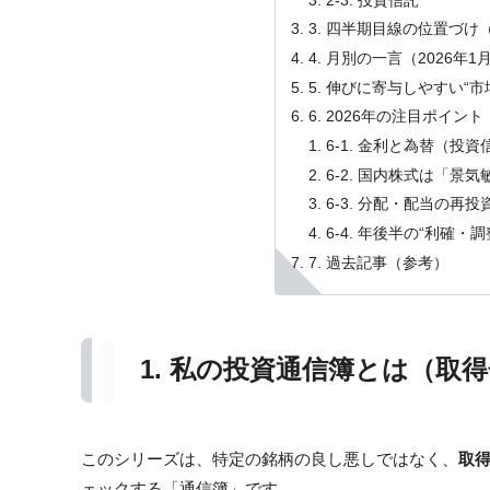
2-3. 投資信託
3. 四半期目線の位置づけ
4. 月別の一言（2026年1
5. 伸びに寄与しやすい“市
6. 2026年の注目ポイント
6-1. 金利と為替（投
6-2. 国内株式は「
6-3. 分配・配当の再
6-4. 年後半の“利確
7. 過去記事（参考）
1. 私の投資通信簿とは（取
このシリーズは、特定の銘柄の良し悪しではなく、
取
ェックする「通信簿」です。