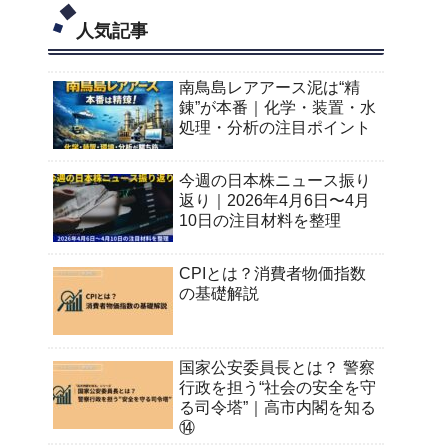
人気記事
南鳥島レアアース泥は“精
錬”が本番｜化学・装置・水
処理・分析の注目ポイント
今週の日本株ニュース振り
返り｜2026年4月6日〜4月
10日の注目材料を整理
CPIとは？消費者物価指数
の基礎解説
国家公安委員長とは？ 警察
行政を担う“社会の安全を守
る司令塔”｜高市内閣を知る
⑭