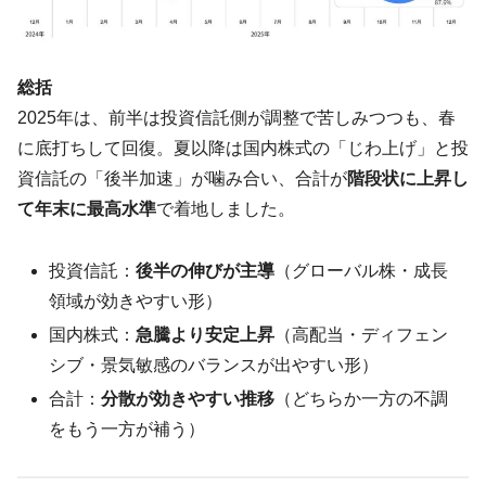
総括
2025年は、前半は投資信託側が調整で苦しみつつも、春
に底打ちして回復。夏以降は国内株式の「じわ上げ」と投
資信託の「後半加速」が噛み合い、合計が
階段状に上昇し
て年末に最高水準
で着地しました。
投資信託：
後半の伸びが主導
（グローバル株・成長
領域が効きやすい形）
国内株式：
急騰より安定上昇
（高配当・ディフェン
シブ・景気敏感のバランスが出やすい形）
合計：
分散が効きやすい推移
（どちらか一方の不調
をもう一方が補う）