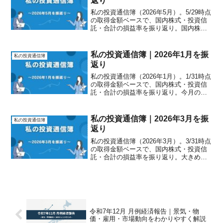
返り
私の投資通信簿（2026年5月）。5/29時点
の取得金額ベースで、国内株式・投資信
託・合計の損益率を振り返り。国内株式
はやや重く、投資信託が大きく伸びた1ヶ
月を元本比で確認します。
私の投資通信簿｜2026年1月を振
私の投資通信簿
返り
私の投資通信簿（2026年1月）。1/31時点
の取得金額ベースで、国内株式・投資信
託・合計の損益率を振り返り。今月の伸
びの背景（市場要因）と、2026年の注目
ポイントも整理します。
私の投資通信簿｜2026年3月を振
私の投資通信簿
返り
私の投資通信簿（2026年3月）。3/31時点
の取得金額ベースで、国内株式・投資信
託・合計の損益率を振り返り。大きめの
調整が入った1ヶ月を、元本比で冷静に確
認します。
令和7年12月 月例経済報告｜景気・物
価・雇用・市場動向をわかりやすく解説