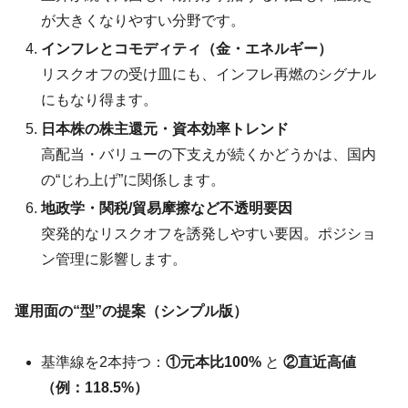
が大きくなりやすい分野です。
インフレとコモディティ（金・エネルギー）
リスクオフの受け皿にも、インフレ再燃のシグナル
にもなり得ます。
日本株の株主還元・資本効率トレンド
高配当・バリューの下支えが続くかどうかは、国内
の“じわ上げ”に関係します。
地政学・関税/貿易摩擦など不透明要因
突発的なリスクオフを誘発しやすい要因。ポジショ
ン管理に影響します。
運用面の“型”の提案（シンプル版）
基準線を2本持つ：
①元本比100%
と
②直近高値
（例：118.5%）