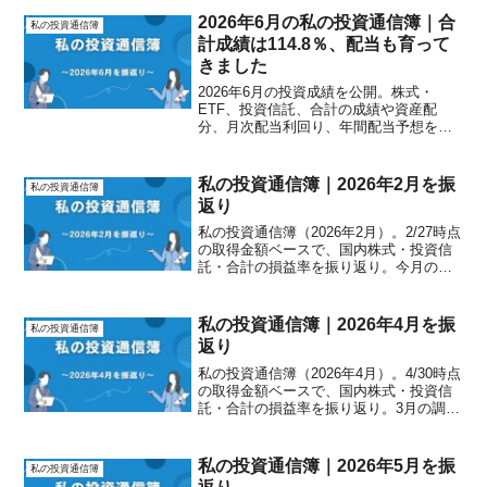
2026年6月の私の投資通信簿｜合
私の投資通信簿
計成績は114.8％、配当も育って
きました
2026年6月の投資成績を公開。株式・
ETF、投資信託、合計の成績や資産配
分、月次配当利回り、年間配当予想を金
額ではなく割合中心で振り返ります。
私の投資通信簿｜2026年2月を振
私の投資通信簿
返り
私の投資通信簿（2026年2月）。2/27時点
の取得金額ベースで、国内株式・投資信
託・合計の損益率を振り返り。今月の伸
びの背景（市場要因）と、2026年の注目
ポイントも整理します。
私の投資通信簿｜2026年4月を振
私の投資通信簿
返り
私の投資通信簿（2026年4月）。4/30時点
の取得金額ベースで、国内株式・投資信
託・合計の損益率を振り返り。3月の調整
後、投資信託が大きく回復した1ヶ月を元
本比で確認します。
私の投資通信簿｜2026年5月を振
私の投資通信簿