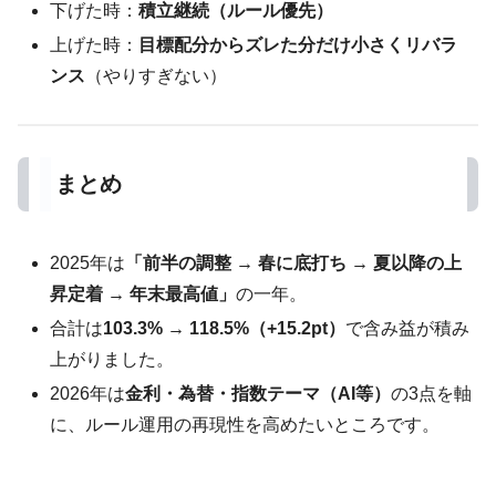
下げた時：
積立継続（ルール優先）
上げた時：
目標配分からズレた分だけ小さくリバラ
ンス
（やりすぎない）
まとめ
2025年は
「前半の調整 → 春に底打ち → 夏以降の上
昇定着 → 年末最高値」
の一年。
合計は
103.3% → 118.5%（+15.2pt）
で含み益が積み
上がりました。
2026年は
金利・為替・指数テーマ（AI等）
の3点を軸
に、ルール運用の再現性を高めたいところです。