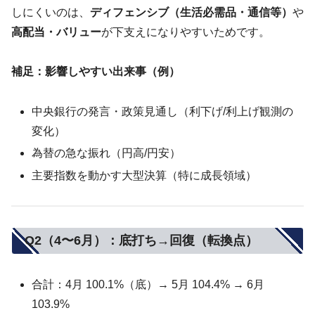
しにくいのは、
ディフェンシブ（生活必需品・通信等）
や
高配当・バリュー
が下支えになりやすいためです。
補足：影響しやすい出来事（例）
中央銀行の発言・政策見通し（利下げ/利上げ観測の
変化）
為替の急な振れ（円高/円安）
主要指数を動かす大型決算（特に成長領域）
Q2（4〜6月）：底打ち→回復（転換点）
合計：4月 100.1%（底）→ 5月 104.4% → 6月
103.9%