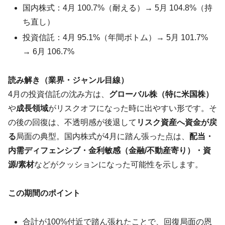
国内株式：4月 100.7%（耐える）→ 5月 104.8%（持
ち直し）
投資信託：4月 95.1%（年間ボトム）→ 5月 101.7%
→ 6月 106.7%
読み解き（業界・ジャンル目線）
4月の投資信託の沈み方は、
グローバル株（特に米国株）
や
成長領域
がリスクオフになった時に出やすい形です。そ
の後の回復は、不透明感が後退して
リスク資産へ資金が戻
る
局面の典型。国内株式が4月に踏ん張った点は、
配当・
内需ディフェンシブ・金利敏感（金融/不動産寄り）・資
源/素材
などがクッションになった可能性を示します。
この期間のポイント
合計が100%付近で踏ん張れたことで、回復局面の恩