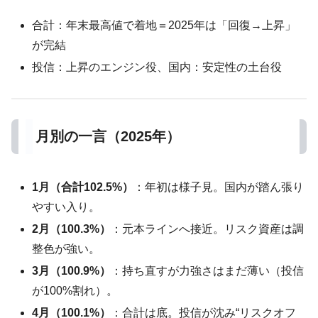
合計：年末最高値で着地＝2025年は「回復→上昇」
が完結
投信：上昇のエンジン役、国内：安定性の土台役
月別の一言（2025年）
1月（合計102.5%）
：年初は様子見。国内が踏ん張り
やすい入り。
2月（100.3%）
：元本ラインへ接近。リスク資産は調
整色が強い。
3月（100.9%）
：持ち直すが力強さはまだ薄い（投信
が100%割れ）。
4月（100.1%）
：合計は底。投信が沈み“リスクオフ