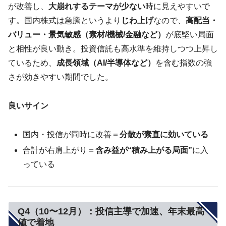
が改善し、
大崩れするテーマが少ない
時に見えやすいで
す。国内株式は急騰というより
じわ上げ
なので、
高配当・
バリュー・景気敏感（素材/機械/金融など）
が底堅い局面
と相性が良い動き。投資信託も高水準を維持しつつ上昇し
ているため、
成長領域（AI/半導体など）
を含む指数の強
さが効きやすい期間でした。
良いサイン
国内・投信が同時に改善＝
分散が素直に効いている
合計が右肩上がり＝
含み益が“積み上がる局面”
に入
っている
Q4（10〜12月）：投信主導で加速、年末最高
値で着地