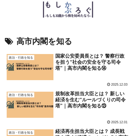
高市内閣を知る
国家公安委員長とは？ 警察行政
政治・行政を知る
を担う“社会の安全を守る司令
塔”｜高市内閣を知る⑭
2025.12.03
規制改革担当大臣とは？ 新しい
政治・行政を知る
経済を生む“ルールづくりの司令
塔”｜高市内閣を知る⑬
2025.12.01
経済再生担当大臣とは？ 成長戦
政治・行政を知る