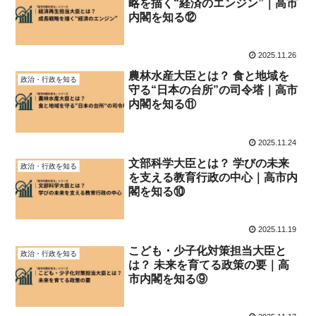
略を描く“経済のエンジン”｜高市
内閣を知る⑫
2025.11.26
農林水産大臣とは？ 食と地域を
政治・行政を知る
守る“日本の台所”の司令塔｜高市
内閣を知る⑪
2025.11.24
文部科学大臣とは？ 学びの未来
政治・行政を知る
を支える教育行政の中心｜高市内
閣を知る⑩
2025.11.19
こども・少子化対策担当大臣と
政治・行政を知る
は？ 未来を育てる政策の要｜高
市内閣を知る⑨