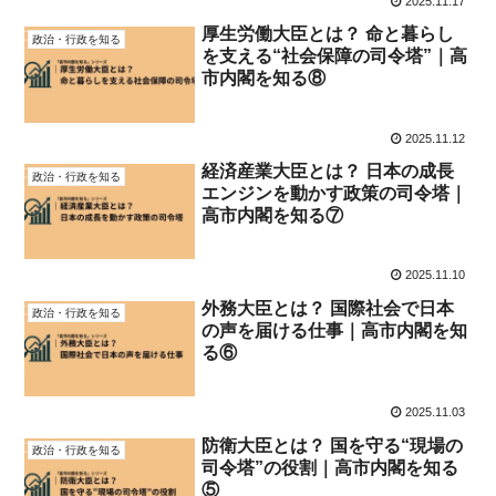
2025.11.17
厚生労働大臣とは？ 命と暮らし
政治・行政を知る
を支える“社会保障の司令塔”｜高
市内閣を知る⑧
2025.11.12
経済産業大臣とは？ 日本の成長
政治・行政を知る
エンジンを動かす政策の司令塔｜
高市内閣を知る⑦
2025.11.10
外務大臣とは？ 国際社会で日本
政治・行政を知る
の声を届ける仕事｜高市内閣を知
る⑥
2025.11.03
防衛大臣とは？ 国を守る“現場の
政治・行政を知る
司令塔”の役割｜高市内閣を知る
⑤