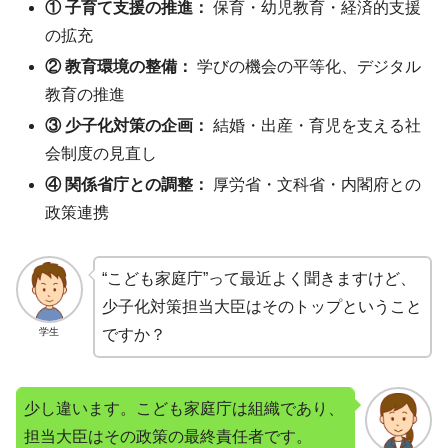
① 子育て支援の推進：
保育・幼児教育・経済的支援
の拡充
② 教育環境の整備：
学びの機会の平等化、デジタル
教育の推進
③ 少子化対策の企画：
結婚・出産・育児を支える社
会制度の見直し
④ 関係省庁との調整：
厚労省・文科省・内閣府との
政策連携
“こども家庭庁”って最近よく聞きますけど、
少子化対策担当大臣はそのトップということ
学生
ですか？
少し違います。こども家庭庁は組織であり、
担当大臣はその政策の最終責任者です。