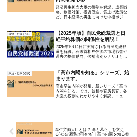
経済再生担当大臣の役割を解説。成長戦
略、物価対策、投資促進、賃上げ政策な
ど、日本経済の再生に向けた中枢ポジシ
ョンについて詳しく紹介します。
【2025年版】自民党総裁選と日
政治・行政を知る
経平均株価の関係性を解説！
2025年10月4日に実施される自民党総裁
選を解説。石破首相辞任後の市場影響や
過去の株価動向、候補者別シナリオと注
目セクターをわかりやすくまとめまし
た。
「高市内閣を知る」シリーズ、始
政治・行政を知る
まります。
高市早苗内閣が発足。新シリーズ「高市
内閣を知る」では、首相や官房長官、各
大臣の役割をわかりやすく解説。ニュー
スを“構造”から理解するための政治入門シ
リーズです。
厚生労働大臣とは？ 命と暮らしを支え
る“社会保障の司令塔”｜高市内閣を知る⑧