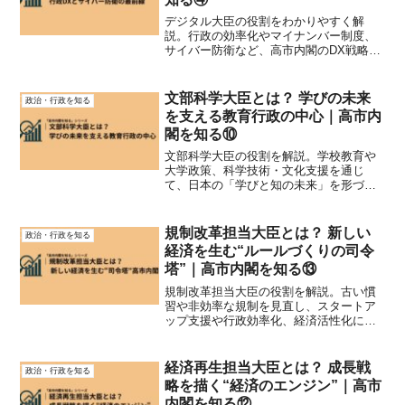
デジタル大臣の役割をわかりやすく解
説。行政の効率化やマイナンバー制度、
サイバー防衛など、高市内閣のDX戦略の
中核を担うポジションに迫ります。
文部科学大臣とは？ 学びの未来
政治・行政を知る
を支える教育行政の中心｜高市内
閣を知る⑩
文部科学大臣の役割を解説。学校教育や
大学政策、科学技術・文化支援を通じ
て、日本の「学びと知の未来」を形づく
る文部科学省の仕事と高市内閣の教育方
針を紹介します。
規制改革担当大臣とは？ 新しい
政治・行政を知る
経済を生む“ルールづくりの司令
塔”｜高市内閣を知る⑬
規制改革担当大臣の役割を解説。古い慣
習や非効率な規制を見直し、スタートア
ップ支援や行政効率化、経済活性化につ
なげるポジションについてわかりやすく
紹介します。
経済再生担当大臣とは？ 成長戦
政治・行政を知る
略を描く“経済のエンジン”｜高市
内閣を知る⑫