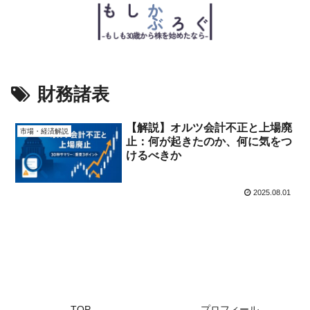
財務諸表
【解説】オルツ会計不正と上場廃
市場・経済解説
止：何が起きたのか、何に気をつ
けるべきか
2025.08.01
TOP
プロフィール