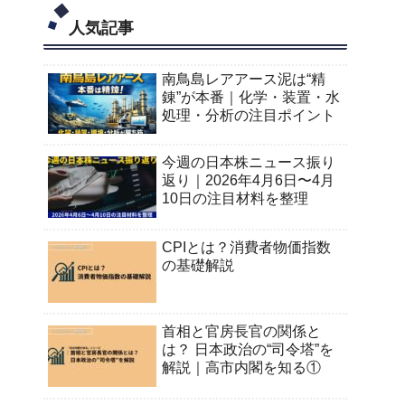
人気記事
南鳥島レアアース泥は“精
錬”が本番｜化学・装置・水
処理・分析の注目ポイント
今週の日本株ニュース振り
返り｜2026年4月6日〜4月
10日の注目材料を整理
CPIとは？消費者物価指数
の基礎解説
首相と官房長官の関係と
は？ 日本政治の“司令塔”を
解説｜高市内閣を知る①