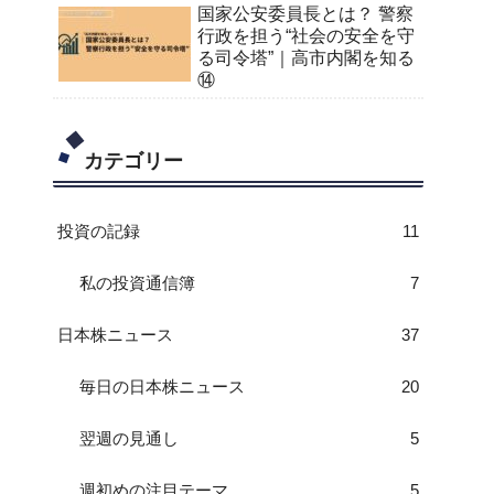
国家公安委員長とは？ 警察
行政を担う“社会の安全を守
る司令塔”｜高市内閣を知る
⑭
カテゴリー
投資の記録
11
私の投資通信簿
7
日本株ニュース
37
毎日の日本株ニュース
20
翌週の見通し
5
週初めの注目テーマ
5