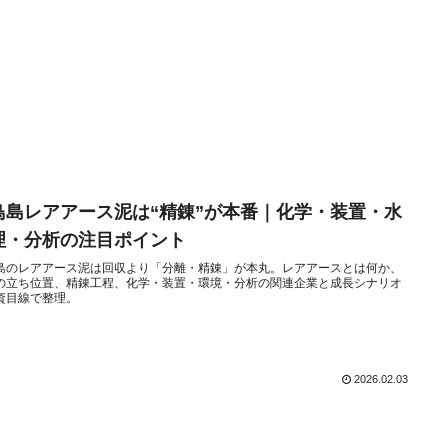
鳥島レアアース泥は“精錬”が本番｜化学・装置・水
理・分析の注目ポイント
島のレアアース泥は回収より「分離・精錬」が本丸。レアアースとは何か、
の立ち位置、精錬工程、化学・装置・環境・分析の関連企業と成長シナリオ
資目線で整理。
2026.02.03