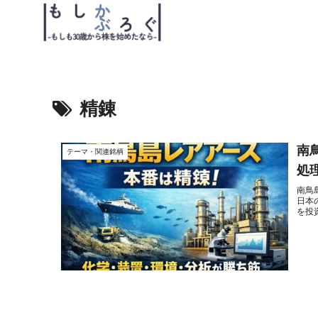
精錬
南
テーマ・関連銘柄
処
南鳥
日本
を投