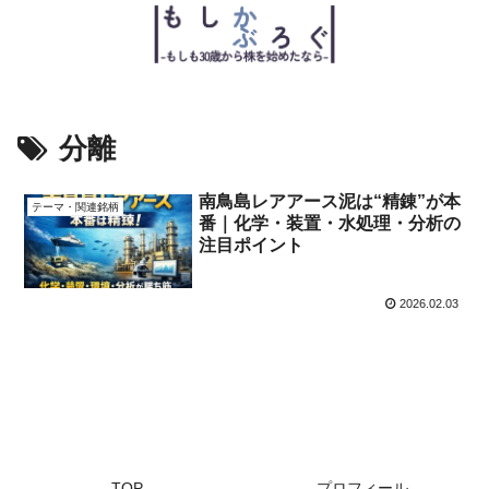
分離
南鳥島レアアース泥は“精錬”が本
テーマ・関連銘柄
番｜化学・装置・水処理・分析の
注目ポイント
2026.02.03
TOP
プロフィール