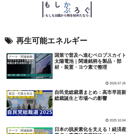
再生可能エネルギー
国策で普及へ進むペロブスカイト
テーマ・関連銘柄
太陽電池｜関連銘柄を製品・部
材・装置・ヨウ素で整理
2026.07.26
自民党総裁選まとめ：高市早苗新
政治・行政を知る
総裁誕生と市場への影響
2025.10.04
日本の脱炭素化を支える！経済産
テーマ・関連銘柄