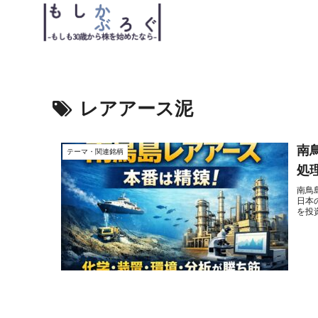
レアアース泥
南
テーマ・関連銘柄
処
南鳥
日本
を投