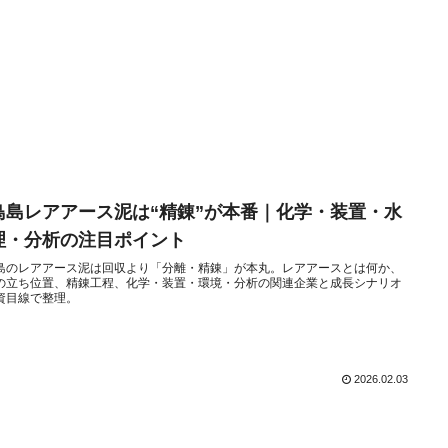
鳥島レアアース泥は“精錬”が本番｜化学・装置・水
理・分析の注目ポイント
島のレアアース泥は回収より「分離・精錬」が本丸。レアアースとは何か、
の立ち位置、精錬工程、化学・装置・環境・分析の関連企業と成長シナリオ
資目線で整理。
2026.02.03