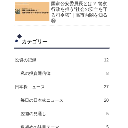
国家公安委員長とは？ 警察
行政を担う“社会の安全を守
る司令塔”｜高市内閣を知る
⑭
カテゴリー
投資の記録
12
私の投資通信簿
8
日本株ニュース
37
毎日の日本株ニュース
20
翌週の見通し
5
週初めの注目テーマ
5