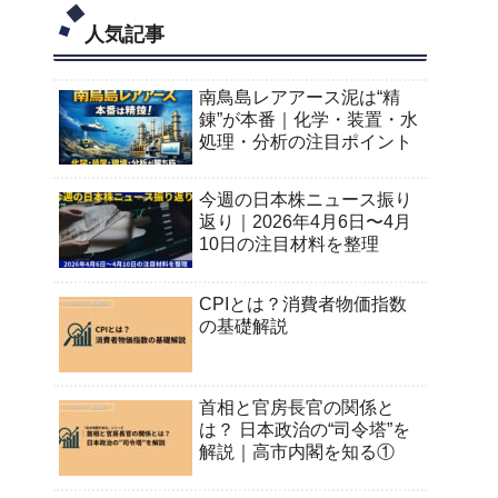
人気記事
南鳥島レアアース泥は“精
錬”が本番｜化学・装置・水
処理・分析の注目ポイント
今週の日本株ニュース振り
返り｜2026年4月6日〜4月
10日の注目材料を整理
CPIとは？消費者物価指数
の基礎解説
首相と官房長官の関係と
は？ 日本政治の“司令塔”を
解説｜高市内閣を知る①