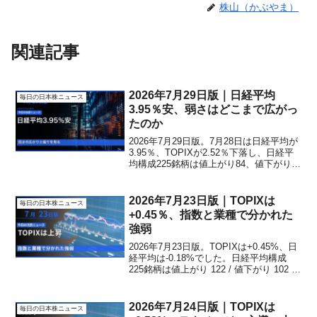
株山（かぶやま）
関連記事
2026年7月29日版｜日経平均
毎日の日本株ニュース
3.95％安、弱さはどこまで広がっ
たのか
2026年7月29日版。7月28日は日経平均が
3.95％、TOPIXが2.52％下落し、日経平
均構成225銘柄は値上がり84、値下がり
141でした。テクノロジー区分の寄与と騰
落の広がりを分け、次の市場で確認する
点を整理します。
2026年7月23日版｜TOPIXは
毎日の日本株ニュース
+0.45％、指数と業種で分かれた
強弱
2026年7月23日版。TOPIXは+0.45%、日
経平均は-0.18%でした。日経平均構成
225銘柄は値上がり 122 / 値下がり 102 /
変わらず 1でした。次は強さが複数業種
やグロース・中小型株へ広がるかを確認
します。
2026年7月24日版｜TOPIXは
毎日の日本株ニュース