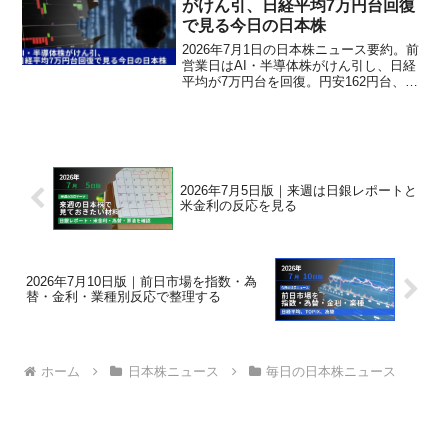
がけん引、日経平均7万円台回復
で見る今日の日本株
2026年7月1日の日本株ニュース要約。前
営業日はAI・半導体株がけん引し、日経
平均が7万円台を回復。円安162円台、米
国株高、日銀短観の注目点も、職場で話
題にしやすい形で整理します。
2026年7月5日版｜来週は日銀レポートと
米金利の反応を見る
2026年7月10日版｜前日市場を指数・為
替・金利・業種別反応で整理する
ホーム
日本株ニュース
毎日の日本株ニュース