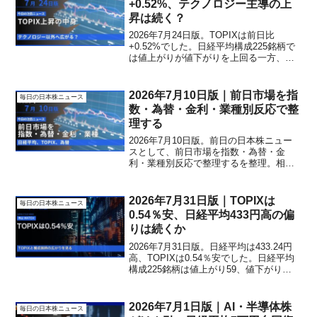
+0.52%、テクノロジー主導の上
昇は続く？
2026年7月24日版。TOPIXは前日比
+0.52%でした。日経平均構成225銘柄で
は値上がりが値下がりを上回る一方、指
数への寄与はテクノロジーに偏りまし
た。次の市場で買いが他業種にも広がる
か、市場の厚みも確認します。
2026年7月10日版｜前日市場を指
毎日の日本株ニュース
数・為替・金利・業種別反応で整
理する
2026年7月10日版。前日の日本株ニュー
スとして、前日市場を指数・為替・金
利・業種別反応で整理するを整理。相場
を予想せず、材料と市場の反応を分けて
見ながら、職場の会話にも使いやすい株
山メモとして今日の確認ポイントまでま
2026年7月31日版｜TOPIXは
毎日の日本株ニュース
とめます。
0.54％安、日経平均433円高の偏
りは続くか
2026年7月31日版。日経平均は433.24円
高、TOPIXは0.54％安でした。日経平均
構成225銘柄は値上がり59、値下がり
165。グロース250と業種別寄与を比べ、
買いが大型株以外へ広がるかを確認しま
す。
2026年7月1日版｜AI・半導体株
毎日の日本株ニュース