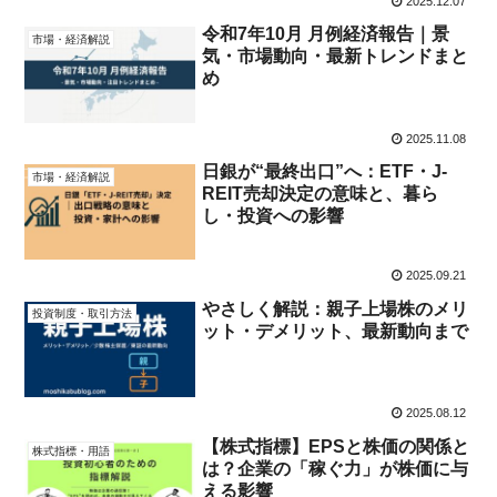
2025.12.07
令和7年10月 月例経済報告｜景
市場・経済解説
気・市場動向・最新トレンドまと
め
2025.11.08
日銀が“最終出口”へ：ETF・J-
市場・経済解説
REIT売却決定の意味と、暮ら
し・投資への影響
2025.09.21
やさしく解説：親子上場株のメリ
投資制度・取引方法
ット・デメリット、最新動向まで
2025.08.12
【株式指標】EPSと株価の関係と
株式指標・用語
は？企業の「稼ぐ力」が株価に与
える影響