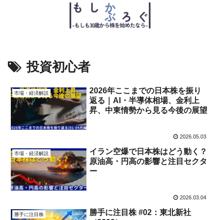
投資初心者
2026年ここまでの日本株を振り
市場・経済解説
返る｜AI・半導体相場、金利上
昇、中東情勢から見る今後の展望
2026.05.03
イラン空爆で日本株はどう動く？
市場・経済解説
原油高・円高の影響と注目セクタ
ー
2026.03.04
勝手に注目株 #02：東北新社
勝手に注目株