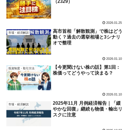
（2329）
2026.01.25
高市首相「解散観測」で株はどう
市場・経済解説
動く？過去の選挙相場と3シナリ
オで整理
2026.01.10
【今更聞けない株の話】第1回：
投資制度・取引方法
株価ってどうやって決まる？
2026.01.10
2025年11月 月例経済報告｜「緩
市場・経済解説
やかな回復」継続も物価・輸出リ
スクに注意