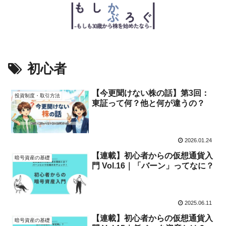
初心者
【今更聞けない株の話】第3回：
投資制度・取引方法
東証って何？他と何が違うの？
2026.01.24
【連載】初心者からの仮想通貨入
暗号資産の基礎
門 Vol.16｜「バーン」ってなに？
2025.06.11
【連載】初心者からの仮想通貨入
暗号資産の基礎