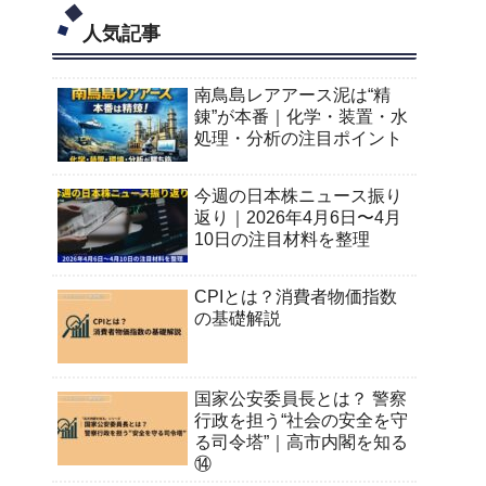
人気記事
南鳥島レアアース泥は“精
錬”が本番｜化学・装置・水
処理・分析の注目ポイント
今週の日本株ニュース振り
返り｜2026年4月6日〜4月
10日の注目材料を整理
CPIとは？消費者物価指数
の基礎解説
国家公安委員長とは？ 警察
行政を担う“社会の安全を守
る司令塔”｜高市内閣を知る
⑭