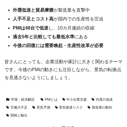
外需低迷と貿易摩擦
が製造業を直撃中
人手不足とコスト高
が国内での生産性を圧迫
PMIは48台で低迷
し、10カ月連続の収縮
過去5年と比較しても最低水準
にある
今後の回復には需要喚起・生産性改革が必要
皆さんにとっても、企業活動や家計に大きく関わるテーマ
です。今後のPMIの動きにも注目しながら、景気の転換点
を見逃さないようにしましょう。
市場・経済解説
PMIとは
中小企業支援
内需の低迷
労働力不足
景気予測
景気後退リスク
製造業の動向
関税と輸出