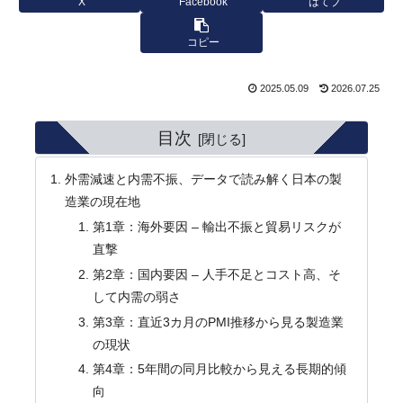
X
Facebook
はてブ
コピー
2025.05.09
2026.07.25
目次
外需減速と内需不振、データで読み解く日本の製
造業の現在地
第1章：海外要因 – 輸出不振と貿易リスクが
直撃
第2章：国内要因 – 人手不足とコスト高、そ
して内需の弱さ
第3章：直近3カ月のPMI推移から見る製造業
の現状
第4章：5年間の同月比較から見える長期的傾
向