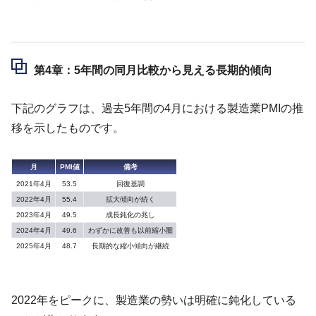
第4章：5年間の同月比較から見える長期的傾向
下記のグラフは、過去5年間の4月における製造業PMIの推
移を示したものです。
月
PMI値
備考
2021年4月
53.5
回復基調
2022年4月
55.4
拡大傾向が続く
2023年4月
49.5
成長鈍化の兆し
2024年4月
49.6
わずかに改善も以前縮小圏
2025年4月
48.7
長期的な縮小傾向が継続
2022年をピークに、製造業の勢いは明確に鈍化している