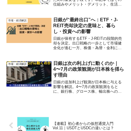
仕組みやメリット・デメリット、生活へ
の影響などを詳しく解説します。
日銀が“最終出口”へ：ETF・J-
市場・経済解説
REIT売却決定の意味と、暮ら
し・投資への影響
日銀が保有するETF・J-REITの段階的売
却を決定。出口戦略の一歩として市場健
全化が進む一方、株価・為替・金利に影
響も。初心者向けに暮らしと投資への注
目点をわかりやすく解説。
日銀は次の利上げに動くのか｜
市場・経済解説
4〜7月の政策観測が日本株を揺ら
す理由
日銀の追加利上げ観測が日本株に与える
影響を解説。4〜7月の政策観測をもと
に、銀行株、グロース株、輸出株への影
響や投資家が見るべきポイントを整理し
ます。
【連載】初心者からの仮想通貨入門
Vol.11｜USDTとUSDCの違いとは？