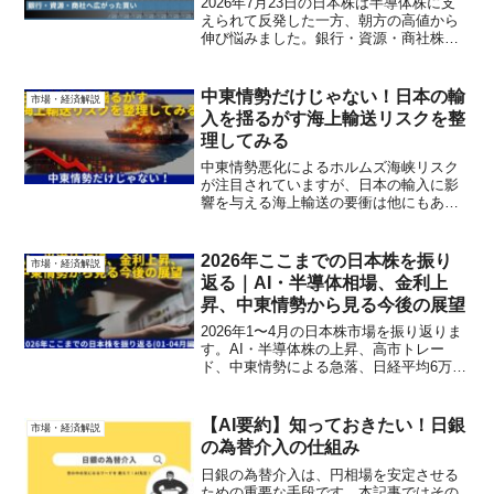
2026年7月23日の日本株は半導体株に支
えられて反発した一方、朝方の高値から
伸び悩みました。銀行・資源・商社株に
も買いが入った動きを、原油や金利、AI
投資とあわせて株山独自の視点で考察し
ます。
中東情勢だけじゃない！日本の輸
市場・経済解説
入を揺るがす海上輸送リスクを整
理してみる
中東情勢悪化によるホルムズ海峡リスク
が注目されていますが、日本の輸入に影
響を与える海上輸送の要衝は他にもあり
ます。ホルムズ海峡、スエズ運河、パナ
マ運河、台湾海峡など主要ルートごとの
リスクと影響を受ける製品を解説しま
2026年ここまでの日本株を振り
市場・経済解説
す。
返る｜AI・半導体相場、金利上
昇、中東情勢から見る今後の展望
2026年1〜4月の日本株市場を振り返りま
す。AI・半導体株の上昇、高市トレー
ド、中東情勢による急落、日経平均6万円
台などを整理し、残り8ヶ月の日本株の見
通しを投資目線で考察します。
【AI要約】知っておきたい！日銀
市場・経済解説
の為替介入の仕組み
日銀の為替介入は、円相場を安定させる
ための重要な手段です。本記事ではその