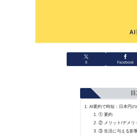
X
Facebook
目
AI要約で時短：日本円
① 要約
② メリット/デメリ
③ 生活に与える影