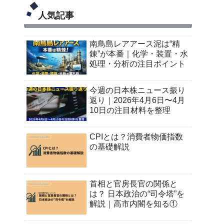
人気記事
南鳥島レアアース泥は“精
錬”が本番｜化学・装置・水
処理・分析の注目ポイント
今週の日本株ニュース振り
返り｜2026年4月6日〜4月
10日の注目材料を整理
CPIとは？消費者物価指数
の基礎解説
首相と官房長官の関係と
は？ 日本政治の“司令塔”を
解説｜高市内閣を知る①