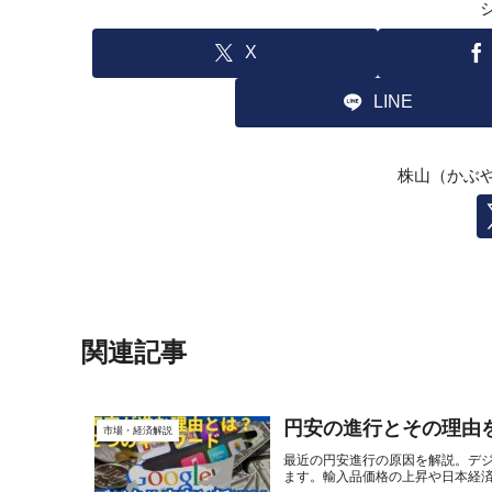
X
LINE
株山（かぶ
関連記事
円安の進行とその理由を
市場・経済解説
最近の円安進行の原因を解説。デジ
ます。輸入品価格の上昇や日本経