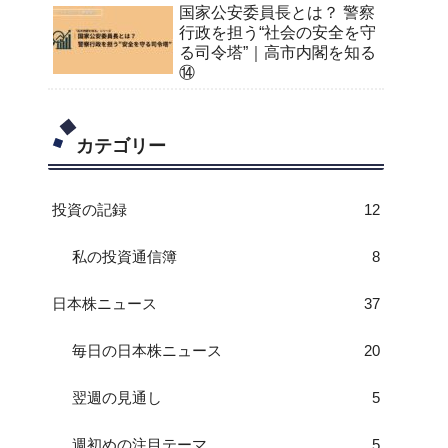
国家公安委員長とは？ 警察
行政を担う“社会の安全を守
る司令塔”｜高市内閣を知る
⑭
カテゴリー
投資の記録
12
私の投資通信簿
8
日本株ニュース
37
毎日の日本株ニュース
20
翌週の見通し
5
週初めの注目テーマ
5