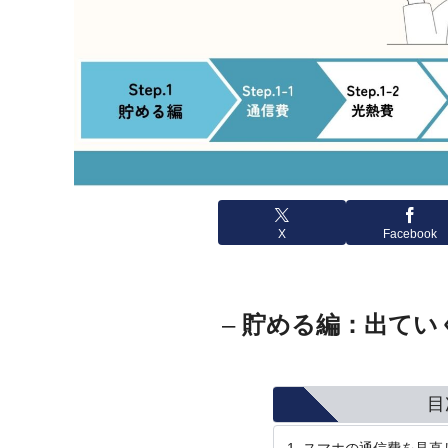
X
Facebook
–
貯める編：出てい
目