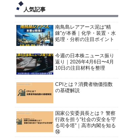
人気記事
南鳥島レアアース泥は“精
錬”が本番｜化学・装置・水
処理・分析の注目ポイント
今週の日本株ニュース振り
返り｜2026年4月6日〜4月
10日の注目材料を整理
CPIとは？消費者物価指数
の基礎解説
国家公安委員長とは？ 警察
行政を担う“社会の安全を守
る司令塔”｜高市内閣を知る
⑭