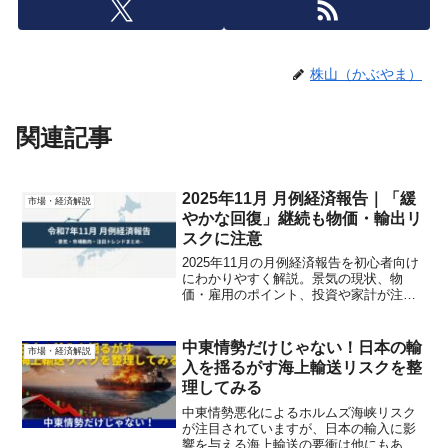
株山（かぶやま）
関連記事
2025年11月 月例経済報告｜「緩
市場・経済解説
やかな回復」継続も物価・輸出リ
スクに注意
2025年11月の月例経済報告を初心者向け
にわかりやすく解説。景気の現状、物
価・雇用のポイント、投資や家計が注意
すべき点まで一記事で整理します。
中東情勢だけじゃない！日本の輸
市場・経済解説
入を揺るがす海上輸送リスクを整
理してみる
中東情勢悪化によるホルムズ海峡リスク
が注目されていますが、日本の輸入に影
響を与える海上輸送の要衝は他にもあり