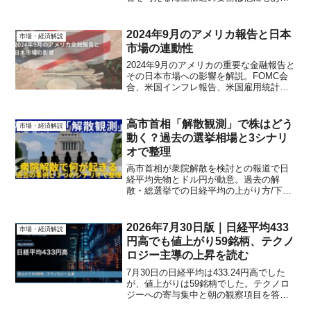
ます。ホルムズ海峡、スエズ運河、パナ
マ運河、台湾海峡など主要ルートごとの
リスクと影響を受ける製品を解説しま
2024年9月のアメリカ報告と日本
市場・経済解説
す。
市場の連動性
2024年9月のアメリカの重要な金融報告と
その日本市場への影響を解説。FOMC会
合、米国インフレ報告、米国雇用統計の
内容と過去の傾向を元に、日本への影響
を分析します。
高市首相「解散観測」で株はどう
市場・経済解説
動く？過去の選挙相場と3シナリ
オで整理
高市首相が衆院解散を検討との報道で日
経平均先物とドル円が動意。過去の解
散・総選挙での日経平均の上がり方/下が
り方を表で確認し、円・金利・地政学を
踏まえた今回の3シナリオと投資初心者向
けチェックリストを解説します。
2026年7月30日版｜日経平均433
市場・経済解説
円高でも値上がり59銘柄、テクノ
ロジー主導の上昇を読む
7月30日の日経平均は433.24円高でした
が、値上がりは59銘柄でした。テクノロ
ジーへの寄与集中と朝の観察項目を答え
合わせし、翌営業日に見る個別株選別の