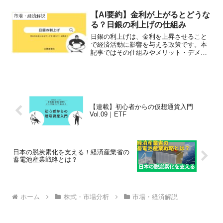
条件を整理します。
【AI要約】金利が上がるとどうな
市場・経済解説
る？日銀の利上げの仕組み
日銀の利上げは、金利を上昇させること
で経済活動に影響を与える政策です。本
記事ではその仕組みやメリット・デメリ
ット、生活への影響などを詳しく解説し
ます。
【連載】初心者からの仮想通貨入門
Vol.09｜ETF
日本の脱炭素化を支える！経済産業省の
蓄電池産業戦略とは？
ホーム
株式・市場分析
市場・経済解説