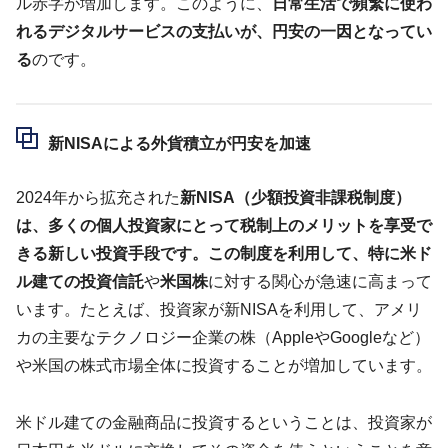
ル赤字が増加します。このように、
日常生活で頻繁に使わ
れるデジタルサービスの支払いが、円安の一因となってい
る
のです。
新NISAによる外貨積立が円安を加速
2024年から拡充された
新NISA（少額投資非課税制度）
は、多くの個人投資家にとって税制上のメリットを享受で
きる新しい投資手段です。この制度を利用して、特に米ド
ル建ての投資信託
や
米国株
に対する関心が急速に高まって
います。たとえば、投資家が新NISAを利用して、アメリ
カの主要なテクノロジー企業の株（AppleやGoogleなど）
や米国の株式市場全体に投資することが増加しています。
米ドル建ての金融商品に投資するということは、投資家が