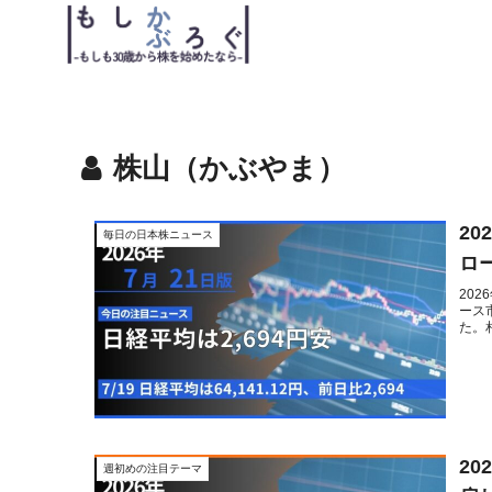
株山（かぶやま）
20
毎日の日本株ニュース
ロ
20
ース
た。
2
週初めの注目テーマ