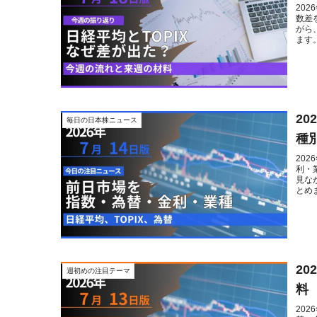
20
数差
がら
ます
2
毎日の日本株ニュース
種
20
利・
見な
とめ
2
週初めの注目テーマ
料
20