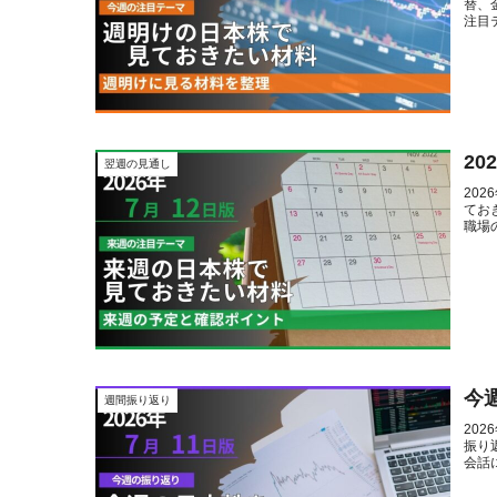
替、
注目
2
翌週の見通し
20
てお
職場
今
週間振り返り
20
振り
会話