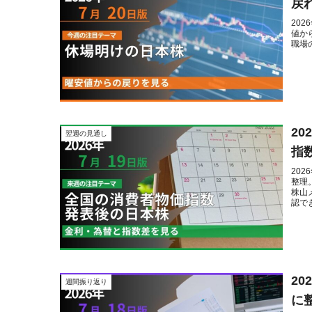
戻
20
値か
職場
2
翌週の見通し
指
20
整理
株山
認で
2
週間振り返り
に