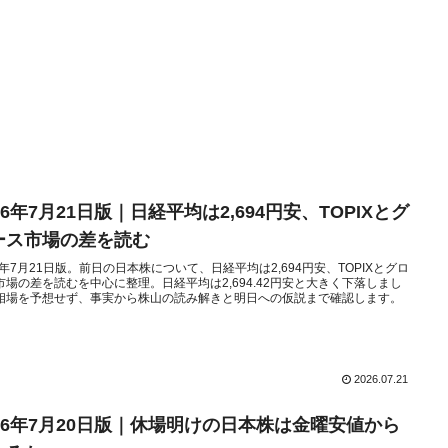
26年7月21日版｜日経平均は2,694円安、TOPIXとグ
ース市場の差を読む
26年7月21日版。前日の日本株について、日経平均は2,694円安、TOPIXとグロ
市場の差を読むを中心に整理。日経平均は2,694.42円安と大きく下落しまし
相場を予想せず、事実から株山の読み解きと明日への仮説まで確認します。
2026.07.21
026年7月20日版｜休場明けの日本株は金曜安値から