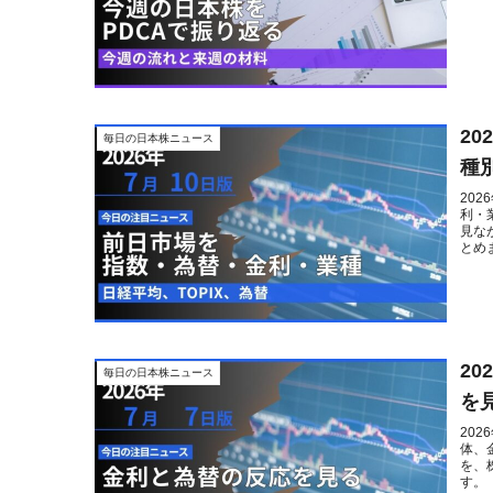
2
毎日の日本株ニュース
種
20
利・
見な
とめ
2
毎日の日本株ニュース
を
20
体、
を、
す。