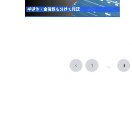
次
前
1
…
3
へ