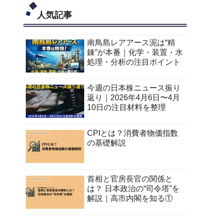
人気記事
南鳥島レアアース泥は“精
錬”が本番｜化学・装置・水
処理・分析の注目ポイント
今週の日本株ニュース振り
返り｜2026年4月6日〜4月
10日の注目材料を整理
CPIとは？消費者物価指数
の基礎解説
首相と官房長官の関係と
は？ 日本政治の“司令塔”を
解説｜高市内閣を知る①