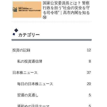
国家公安委員長とは？ 警察
行政を担う“社会の安全を守
る司令塔”｜高市内閣を知る
⑭
カテゴリー
投資の記録
12
私の投資通信簿
8
日本株ニュース
37
毎日の日本株ニュース
20
翌週の見通し
5
週初めの注目テーマ
5